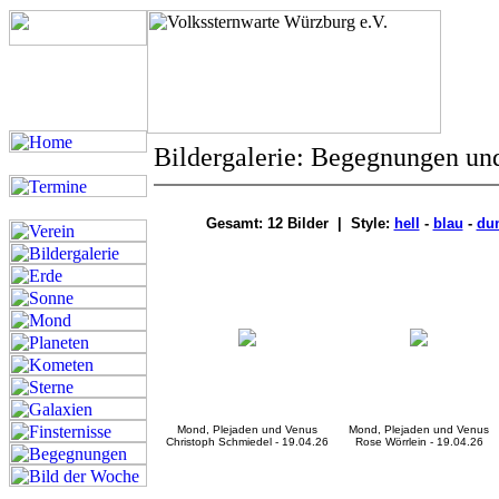
Bildergalerie: Begegnungen un
Gesamt: 12 Bilder | Style:
hell
-
blau
-
du
Mond, Plejaden und Venus
Mond, Plejaden und Venus
Christoph Schmiedel - 19.04.26
Rose Wörrlein - 19.04.26