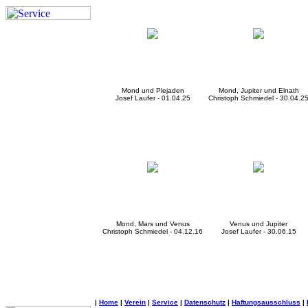
Mond und Plejaden
Mond, Jupiter und Elnath
Josef Laufer - 01.04.25
Christoph Schmiedel - 30.04.2
Mond, Mars und Venus
Venus und Jupiter
Christoph Schmiedel - 04.12.16
Josef Laufer - 30.06.15
|
Home
|
Verein
|
Service
|
Datenschutz
|
Haftungsausschluss
|