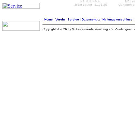
KEIN Nordlicht
M51 mit
Josef Laufer - 11.01.26
Gundbert Ba
|
Home
|
Verein
|
Service
|
Datenschutz
|
Haftungsausschluss
Copyright © 2026 by Volkssternwarte Würzburg e.V. Zuletzt geän