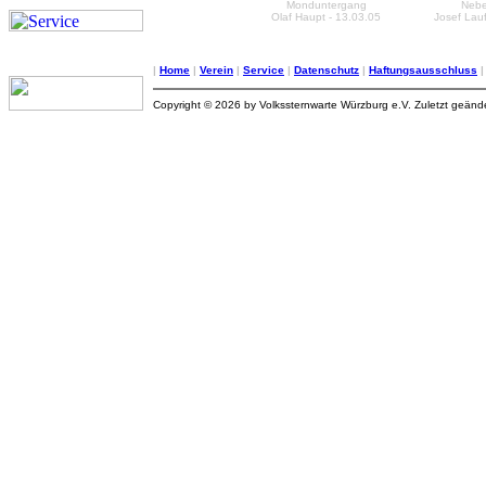
Monduntergang
Neb
Olaf Haupt - 13.03.05
Josef Lauf
|
Home
|
Verein
|
Service
|
Datenschutz
|
Haftungsausschluss
Copyright © 2026 by Volkssternwarte Würzburg e.V. Zuletzt geän