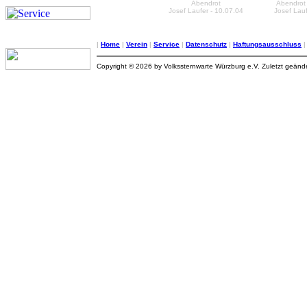
Abendrot
Abendrot
Josef Laufer - 10.07.04
Josef Lauf
|
Home
|
Verein
|
Service
|
Datenschutz
|
Haftungsausschluss
Copyright © 2026 by Volkssternwarte Würzburg e.V. Zuletzt geän