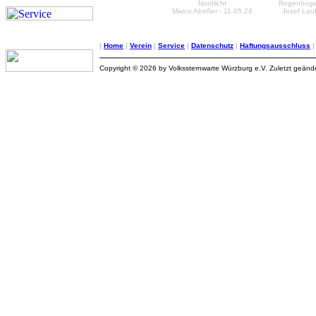
Nordlicht
Regenboge
Marco Abeßer - 11.05.24
Josef Lauf
|
Home
|
Verein
|
Service
|
Datenschutz
|
Haftungsausschluss
Copyright © 2026 by Volkssternwarte Würzburg e.V. Zuletzt geän