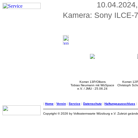
10.04.2024
Kamera: Sony ILCE-7
Komet 13P/Olbers
Komet 12P
Tobias Neumann mit WüSpace
Christoph Sch
e.V. / JMU - 25.06.24
|
Home
|
Verein
|
Service
|
Datenschutz
|
Haftungsausschluss
|
Copyright © 2026 by Volkssternwarte Würzburg e.V. Zuletzt geände