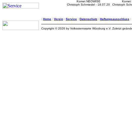
Komet NEOWISE
Komet
Christoph Schmiedel - 18.07.20
Christoph Sch
|
Home
|
Verein
|
Service
|
Datenschutz
|
Haftungsausschluss
|
Copyright © 2026 by Volkssternwarte Würzburg e.V. Zuletzt geände