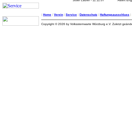
Josef Laufer - 11.11.07
Albert Eng
|
Home
|
Verein
|
Service
|
Datenschutz
|
Haftungsausschluss
|
Copyright © 2026 by Volkssternwarte Würzburg e.V. Zuletzt geände