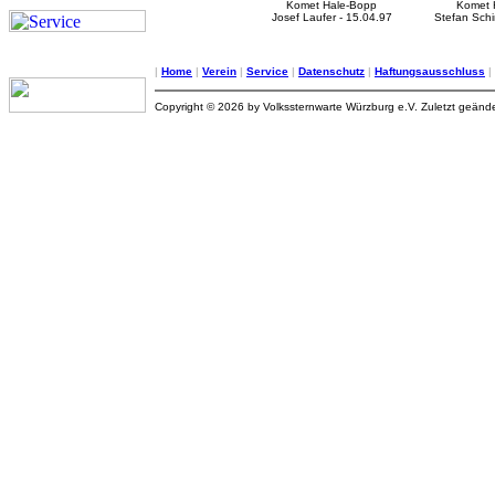
Komet Hale-Bopp
Komet 
Josef Laufer - 15.04.97
Stefan Schi
|
Home
|
Verein
|
Service
|
Datenschutz
|
Haftungsausschluss
|
Copyright © 2026 by Volkssternwarte Würzburg e.V. Zuletzt geände