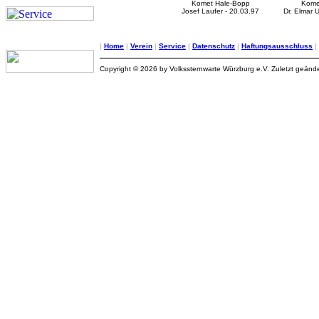
Komet Hale-Bopp
Kome
Josef Laufer - 20.03.97
Dr. Elmar U
|
Home
|
Verein
|
Service
|
Datenschutz
|
Haftungsausschluss
|
Copyright © 2026 by Volkssternwarte Würzburg e.V. Zuletzt geände