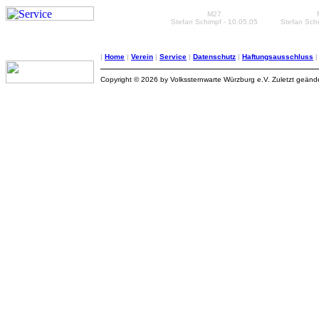
M27
Stefan Schimpf - 10.05.05
Stefan Schi
|
Home
|
Verein
|
Service
|
Datenschutz
|
Haftungsausschluss
Copyright © 2026 by Volkssternwarte Würzburg e.V. Zuletzt geän