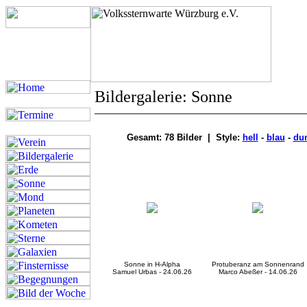
Bildergalerie: Sonne
Gesamt: 78 Bilder | Style:
hell
-
blau
-
du
Sonne in H-Alpha
Protuberanz am Sonnenrand
Samuel Urbas - 24.06.26
Marco Abeßer - 14.06.26