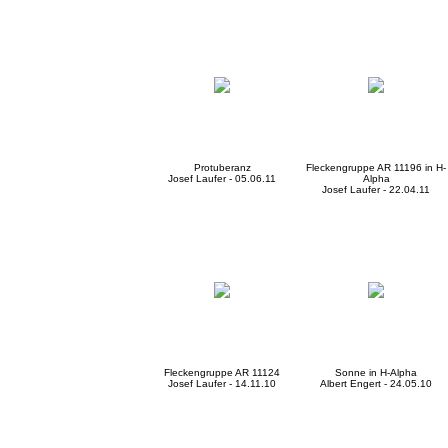
Protuberanz
Fleckengruppe AR 11196 in H-
Josef Laufer - 05.06.11
Alpha
Josef Laufer - 22.04.11
Fleckengruppe AR 11124
Sonne in H-Alpha
Josef Laufer - 14.11.10
Albert Engert - 24.05.10