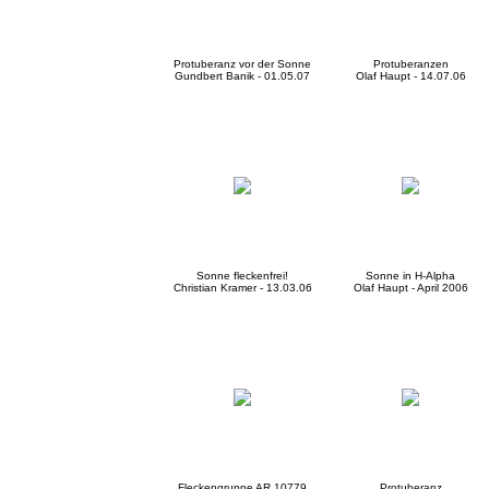
Protuberanz vor der Sonne
Protuberanzen
Gundbert Banik - 01.05.07
Olaf Haupt - 14.07.06
Sonne fleckenfrei!
Sonne in H-Alpha
Christian Kramer - 13.03.06
Olaf Haupt - April 2006
Fleckengruppe AR 10779
Protuberanz