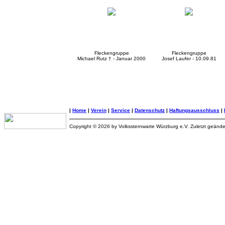
Fleckengruppe
Fleckengruppe
Michael Rutz † - Januar 2000
Josef Laufer - 10.09.81
|
Home
|
Verein
|
Service
|
Datenschutz
|
Haftungsausschluss
|
Copyright © 2026 by Volkssternwarte Würzburg e.V. Zuletzt geänd