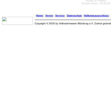
Sonne in H-Alpha
Samuel Urbas - 24.06.26
|
Home
|
Verein
|
Service
|
Datenschutz
|
Haftungsausschluss
|
Copyright © 2026 by Volkssternwarte Würzburg e.V. Zuletzt geänd