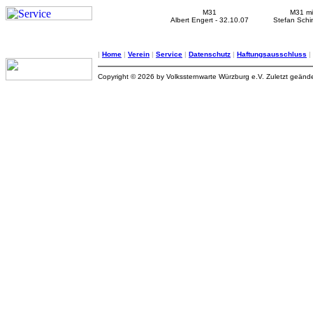
M31
M31 m
Albert Engert - 32.10.07
Stefan Schi
|
Home
|
Verein
|
Service
|
Datenschutz
|
Haftungsausschluss
|
Copyright © 2026 by Volkssternwarte Würzburg e.V. Zuletzt geänd