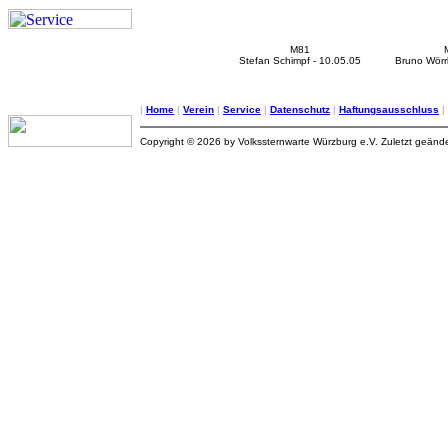
M81
Stefan Schimpf - 10.05.05
Bruno Wörrl
|
Home
|
Verein
|
Service
|
Datenschutz
|
Haftungsausschluss
|
Copyright © 2026 by Volkssternwarte Würzburg e.V. Zuletzt geänd