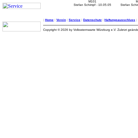
M101
M
Stefan Schimpf - 10.05.05
Stefan Schim
|
Home
|
Verein
|
Service
|
Datenschutz
|
Haftungsausschluss
|
Copyright © 2026 by Volkssternwarte Würzburg e.V. Zuletzt geänd