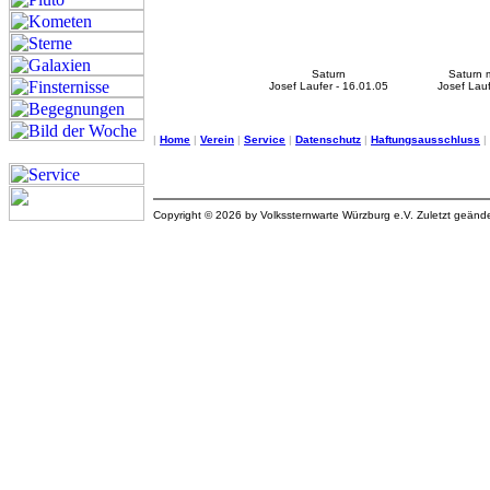
Saturn
Saturn 
Josef Laufer - 16.01.05
Josef Lauf
|
Home
|
Verein
|
Service
|
Datenschutz
|
Haftungsausschluss
|
Copyright © 2026 by Volkssternwarte Würzburg e.V. Zuletzt geän