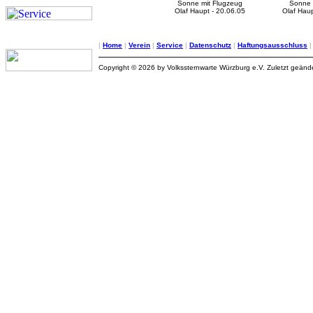
Sonne mit Flugzeug
Sonne 
Olaf Haupt - 20.06.05
Olaf Haup
|
Home
|
Verein
|
Service
|
Datenschutz
|
Haftungsausschluss
Copyright © 2026 by Volkssternwarte Würzburg e.V. Zuletzt geän