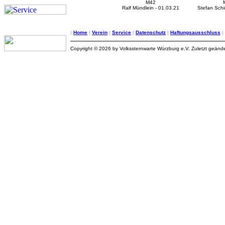
M42
Ralf Mündlein - 01.03.21
Stefan Schi
|
Home
|
Verein
|
Service
|
Datenschutz
|
Haftungsausschluss
|
Copyright © 2026 by Volkssternwarte Würzburg e.V. Zuletzt geänd