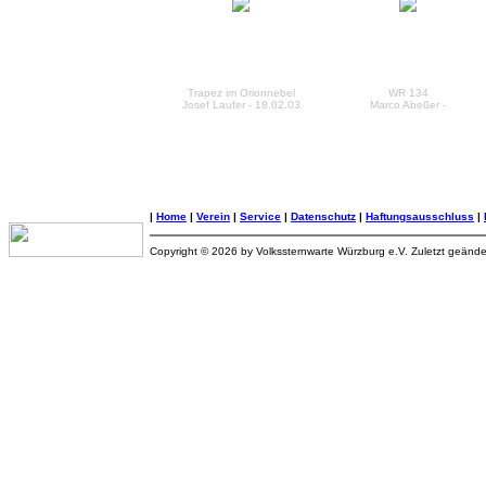
Trapez im Orionnebel
WR 134
Josef Laufer - 18.02.03
Marco Abeßer -
|
Home
|
Verein
|
Service
|
Datenschutz
|
Haftungsausschluss
|
Copyright © 2026 by Volkssternwarte Würzburg e.V. Zuletzt geänd