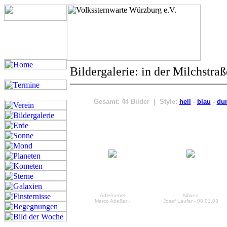
Bildergalerie: in der Milchstraß
Gesamt: 44 Bilder | Style:
hell
-
blau
-
du
Adlernebel
Albireo
Marco Abeßer -
Josef Laufer - 08.01.03