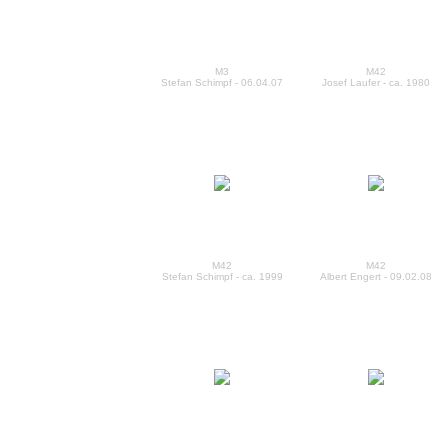
M3
M42
Stefan Schimpf - 06.04.07
Josef Laufer - ca. 1980
M42
M42
Stefan Schimpf - ca. 1999
Albert Engert - 09.02.08