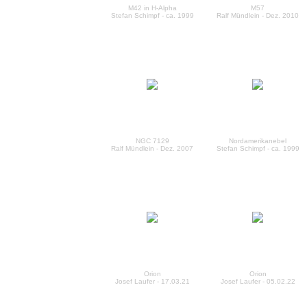
M42 in H-Alpha
M57
Stefan Schimpf - ca. 1999
Ralf Mündlein - Dez. 2010
NGC 7129
Nordamerikanebel
Ralf Mündlein - Dez. 2007
Stefan Schimpf - ca. 1999
Orion
Orion
Josef Laufer - 17.03.21
Josef Laufer - 05.02.22