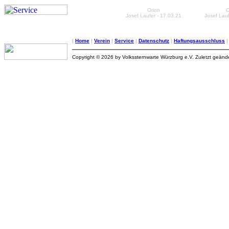
Orion
O
Josef Laufer - 17.03.21
Josef Lauf
|
Home
|
Verein
|
Service
|
Datenschutz
|
Haftungsausschluss
Copyright © 2026 by Volkssternwarte Würzburg e.V. Zuletzt geän