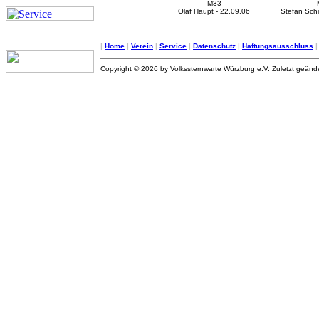
M33
Olaf Haupt - 22.09.06
Stefan Schi
|
Home
|
Verein
|
Service
|
Datenschutz
|
Haftungsausschluss
Copyright © 2026 by Volkssternwarte Würzburg e.V. Zuletzt geän