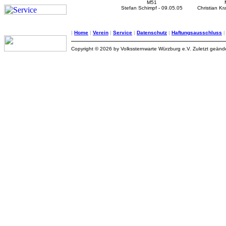
M51
Stefan Schimpf - 09.05.05
Christian Kr
|
Home
|
Verein
|
Service
|
Datenschutz
|
Haftungsausschluss
Copyright © 2026 by Volkssternwarte Würzburg e.V. Zuletzt geän