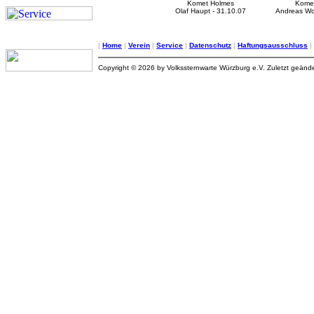
Komet Holmes
Kome
Olaf Haupt - 31.10.07
Andreas Wo
|
Home
|
Verein
|
Service
|
Datenschutz
|
Haftungsausschluss
|
Copyright © 2026 by Volkssternwarte Würzburg e.V. Zuletzt geände