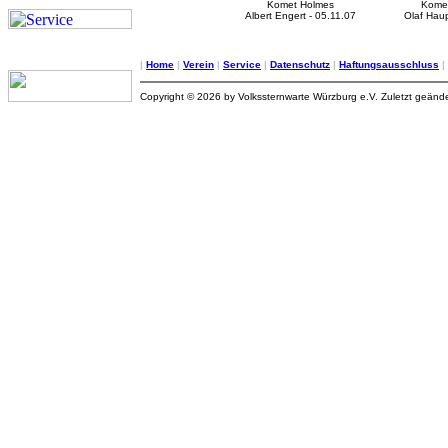
Komet Holmes
Kome
Albert Engert - 05.11.07
Olaf Haup
|
Home
|
Verein
|
Service
|
Datenschutz
|
Haftungsausschluss
|
Copyright © 2026 by Volkssternwarte Würzburg e.V. Zuletzt geände