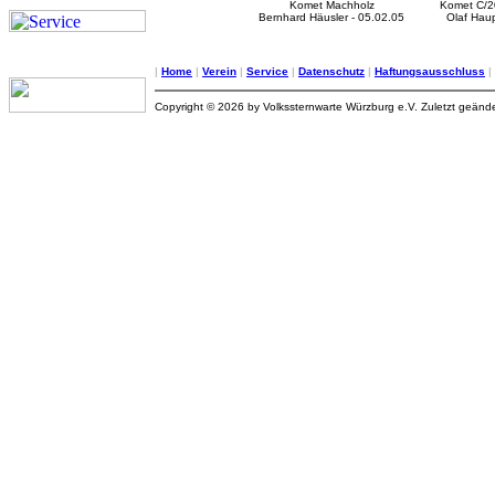
Komet Machholz
Komet C/
Bernhard Häusler - 05.02.05
Olaf Haup
|
Home
|
Verein
|
Service
|
Datenschutz
|
Haftungsausschluss
|
Copyright © 2026 by Volkssternwarte Würzburg e.V. Zuletzt geände