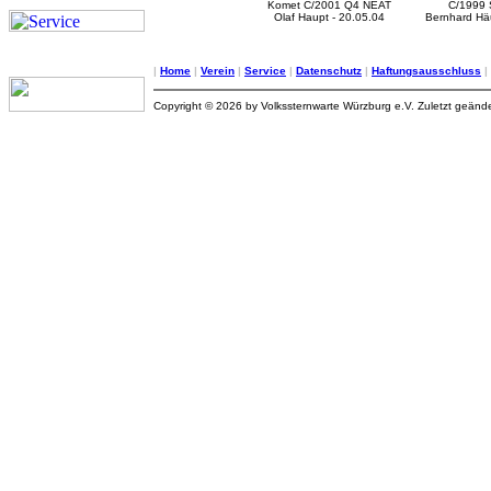
Komet C/2001 Q4 NEAT
C/1999
Olaf Haupt - 20.05.04
Bernhard Häu
|
Home
|
Verein
|
Service
|
Datenschutz
|
Haftungsausschluss
|
Copyright © 2026 by Volkssternwarte Würzburg e.V. Zuletzt geände