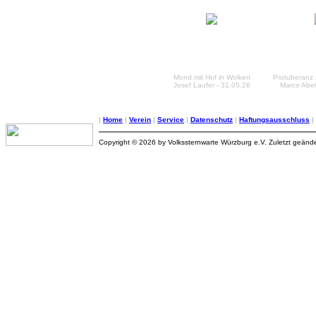
Mond mit Hof in Wolken
Protuberanz
Josef Laufer - 31.05.26
Marco Abeß
|
Home
|
Verein
|
Service
|
Datenschutz
|
Haftungsausschluss
|
Copyright © 2026 by Volkssternwarte Würzburg e.V. Zuletzt geänd