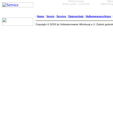
Nebensonne
Neb
Josef Laufer - 24.05.02
Albert Eng
|
Home
|
Verein
|
Service
|
Datenschutz
|
Haftungsausschluss
Copyright © 2026 by Volkssternwarte Würzburg e.V. Zuletzt geän