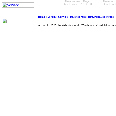
Abendrot nach Regen
Abendrot 
Josef Laufer - 12.08.08
Josef Lauf
|
Home
|
Verein
|
Service
|
Datenschutz
|
Haftungsausschluss
Copyright © 2026 by Volkssternwarte Würzburg e.V. Zuletzt geän